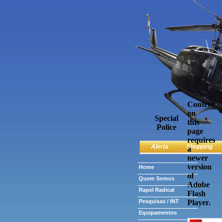
Content
on
Special
this
Police
page
requires
Alerta
Shopping
a
newer
version
Home
of
Quem Somos
Adobe
Rapel Radical
Flash
Pesquisas / INT
Player.
Equipamentos