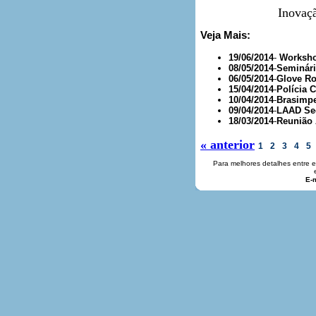
Inovaçã
Veja Mais:
19/06/2014
-
Worksho
08/05/2014
-
Seminári
06/05/2014
-
Glove Ro
15/04/2014
-
Polícia C
10/04/2014
-
Brasimpe
09/04/2014
-
LAAD Sec
18/03/2014
-
Reunião
« anterior
1
2
3
4
5
Para melhores detalhes entre 
E-m