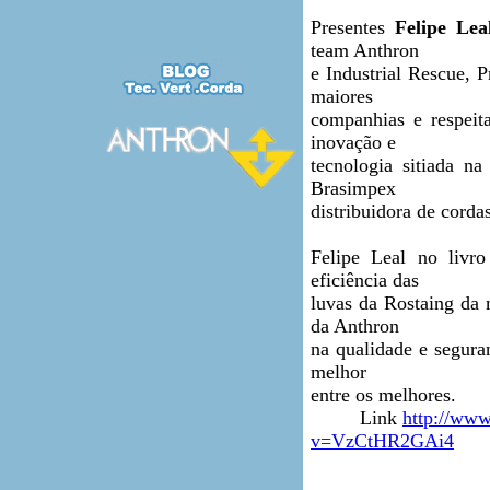
Presentes
Felipe Lea
team Anthron
e Industrial Rescue, 
maiores
companhias e respeit
inovação e
tecnologia sitiada n
Brasimpex
distribuidora de corda
Felipe Leal no livro
eficiência das
luvas da Rostaing da
da Anthron
na qualidade e segura
melhor
entre os melhores.
Link
http://ww
v=VzCtHR2GAi4