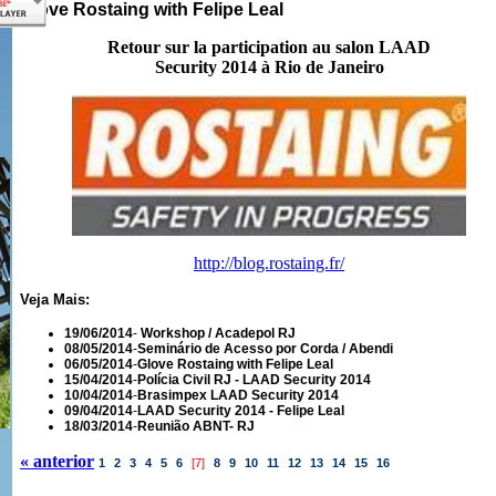
Glove Rostaing with Felipe Leal
Retour sur la participation au salon LAAD
Security 2014 à Rio de Janeiro
http://blog.rostaing.fr/
Veja Mais:
19/06/2014
-
Workshop / Acadepol RJ
08/05/2014
-
Seminário de Acesso por Corda / Abendi
06/05/2014
-
Glove Rostaing with Felipe Leal
15/04/2014
-
Polícia Civil RJ - LAAD Security 2014
10/04/2014
-
Brasimpex LAAD Security 2014
09/04/2014
-
LAAD Security 2014 - Felipe Leal
18/03/2014
-
Reunião ABNT- RJ
« anterior
1
2
3
4
5
6
[7]
8
9
10
11
12
13
14
15
16