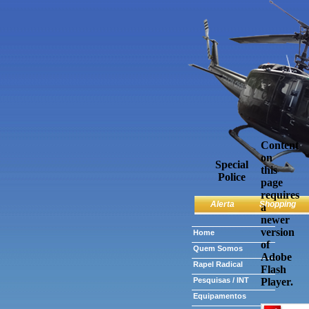
Content
on
Special
this
Police
page
requires
Alerta
Shopping
a
newer
version
Home
of
Quem Somos
Adobe
Rapel Radical
Flash
Pesquisas / INT
Player.
Equipamentos