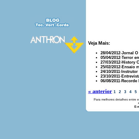
Veja Mais:
28/04/2012
-
Jornal O
05/04/2012
-
Terror e
27/03/2012
-
History 
25/02/2012
-
Ensaio m
24/10/2011
-
Instrutor
23/10/2011
-
Entrevist
06/08/2011
-
Recorde 
« anterior
1
2
3
4
5
Para melhores detalhes entre 
E-m