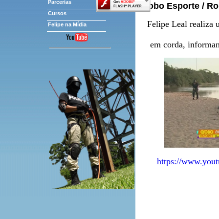
Parcerias
Globo Esporte / R
Cursos
Felipe Leal realiza 
Felipe na Mídia
em corda, informan
https://www.yo