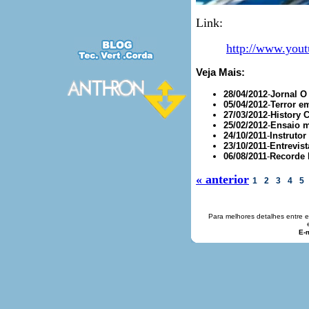
Link:
http://www.yo
Veja Mais:
28/04/2012
-
Jornal O
05/04/2012
-
Terror e
27/03/2012
-
History 
25/02/2012
-
Ensaio m
24/10/2011
-
Instrutor
23/10/2011
-
Entrevist
06/08/2011
-
Recorde 
« anterior
1
2
3
4
5
Para melhores detalhes entre 
E-m