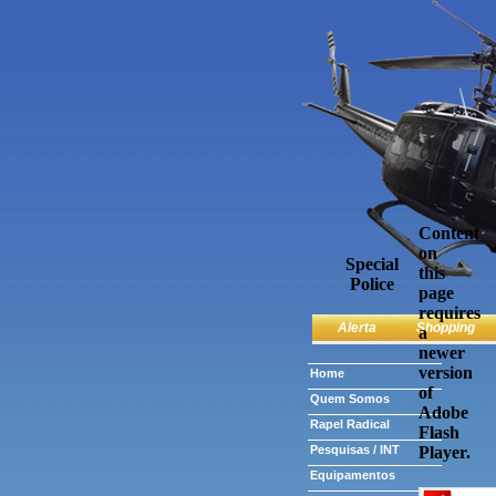
Content
on
Special
this
Police
page
requires
Alerta
Shopping
a
newer
version
Home
of
Quem Somos
Adobe
Rapel Radical
Flash
Pesquisas / INT
Player.
Equipamentos