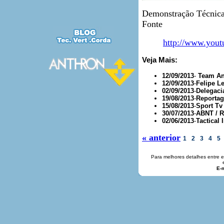
Demonstração Técnica
Fonte
http://www.yo
Veja Mais:
12/09/2013
-
Team An
12/09/2013
-
Felipe L
02/09/2013
-
Delegaci
19/08/2013
-
Reportag
15/08/2013
-
Sport Tv
30/07/2013
-
ABNT / R
02/06/2013
-
Tactical 
« anterior
1
2
3
4
5
Para melhores detalhes entre 
E-m