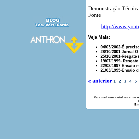
Demonstração Técnica
Fonte
http://www.yo
Veja Mais:
04/03/2002
-
É precis
28/10/2001
-
Jornal O
25/10/2001
-
Resgate 
19/07/1999
-
Resgate 
22/02/1997
-
Ensaio m
21/03/1995
-
Ensaio d
« anterior
1
2
3
4
5
Para melhores detalhes entre 
E-m