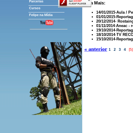
Parcerias
Veja Mais:
Cursos
14/01/2015
-
Aula / P
Felipe na Mídia
01/01/2015
-
Reportag
20/12/2014
-
Rostaing
01/11/2014
-
Aneac - 
19/10/2014
-
Reportag
18/10/2014
-
TV RECOR
15/10/2014
-
Reportag
« anterior
1
2
3
4
[5]