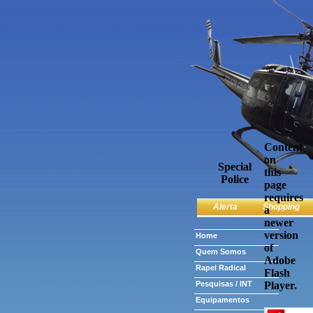
Content
on
Special
this
Police
page
requires
Alerta
Shopping
a
newer
version
Home
of
Quem Somos
Adobe
Rapel Radical
Flash
Pesquisas / INT
Player.
Equipamentos